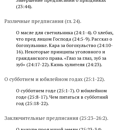
Завершение предписаний о праздниках
(23:44).
Различные предписания (гл. 24).
О масле для светильника (24:1-4). О хлебах,
что пред лицом Господа (24:5-9). Рассказ о
богохульнике. Кара за богохульство (24:10-
16). Некоторые принципы уголовного и
гражданского права. «Глаз за глаз, зуб за
зуб» (24:17-22). Казнь хулителя (24:23).
О субботнем и юбилейном годах (25:1-22).
О субботнем годе (25:1-7). О юбилейном
годе (25:8-17). Чем питаться в субботний
год (25:18-22).
Заключительные предписания (25:23–26:2).
О выкупе проданной земли (25:23-34).