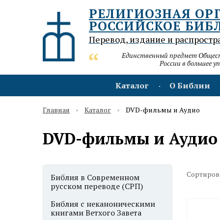
РЕЛИГИОЗНАЯ ОР
РОССИЙСКОЕ БИБ
Перевод, издание и распростр
Единственный предмет Обществ
России в большее у
Каталог
О Библии
Главная
Каталог
DVD-фильмы и Аудио
DVD-фильмы и Аудио
Сортиров
Библия в Современном
русском переводе (СРП)
Библия с неканоническими
книгами Ветхого Завета