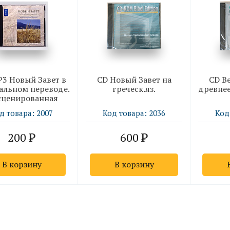
3 Новый Завет в
CD Новый Завет на
CD Ве
альном переводе.
греческ.яз.
древне
ценированная
аудиозапись
д товара: 2007
Код товара: 2036
Код
200
600
В корзину
В корзину