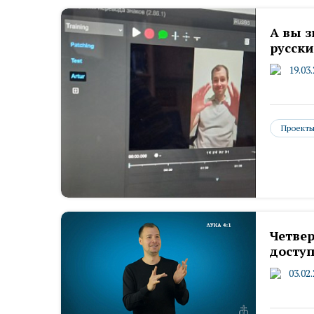
А вы з
русск
19.03
Проект
Четвер
доступ
03.02