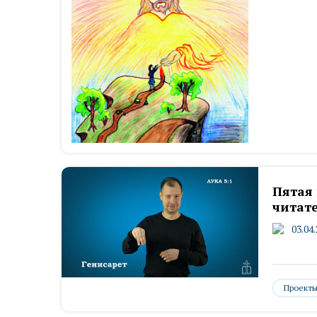
Пятая 
читате
03.04
Проект