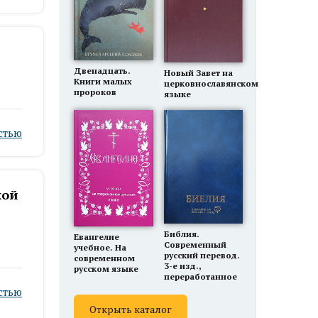
Двенадцать.
Новый Завет на
Книги малых
церковнославянском
пророков
языке
стью
хой
Библия.
Евангелие
Современный
учебное. На
русский перевод.
современном
3-е изд.,
русском языке
переработанное
стью
Открыть каталог