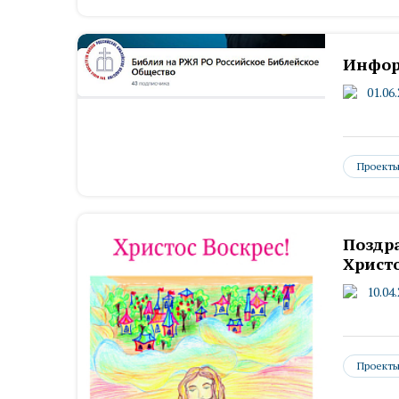
Инфор
01.06
Проект
Поздра
Христ
10.04
Проект