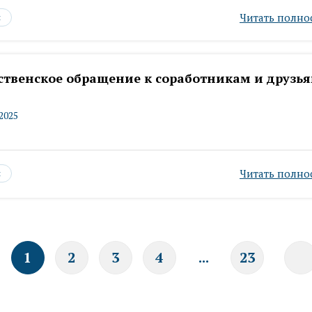
Читать полно
ы
ственское обращение к соработникам и друзь
.2025
Читать полно
ы
1
2
3
4
...
23