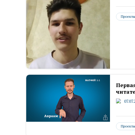
Проект
Перва
читате
07.07.
Проект